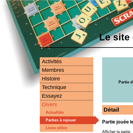
Le site
Activités
Membres
Histoire
Partie d
Technique
Essayez
Divers
Détail
Actualités
Parties à rejouer
Partie jouée 
Liens utiles
Afficher la partie