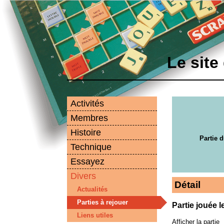
Le site
Activités
Membres
Histoire
Partie d
Technique
Essayez
Divers
Détail
Actualités
Parties à rejouer
Partie jouée l
Liens utiles
Afficher la partie