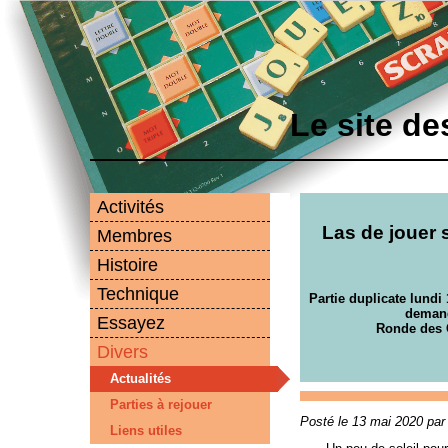
Le site d
Activités
Las de jouer 
Membres
Histoire
Technique
Partie duplicate lundi 
demand
Essayez
Ronde des 
Divers
Actualités
Parties à rejouer
Posté le 13 mai 2020 par
Liens utiles