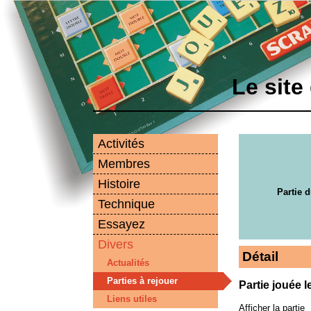
Le site
Activités
Membres
Histoire
Partie d
Technique
Essayez
Divers
Détail
Actualités
Parties à rejouer
Partie jouée 
Liens utiles
Afficher la partie