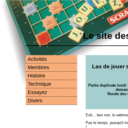
Le site d
Activités
Las de jouer 
Membres
Histoire
Technique
Partie duplicate lundi 
demand
Essayez
Ronde des 
Divers
Euh... ben non, le webmes
Pas le temps, puisqu'il m
!