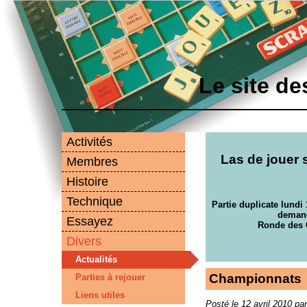
Le site d
Activités
Las de jouer 
Membres
Histoire
Technique
Partie duplicate lundi 
demand
Essayez
Ronde des 
Divers
Actualités
Championnats
Parties à rejouer
Liens utiles
Posté le 12 avril 2010 par